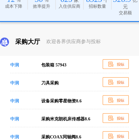
%
%
家
个
亿
成本下降
效率提升
入住供应商
招标数量
元
交易额
采购大厅
欢迎各界供应商参与投标
中润
包装箱 57943
中润
刀具采购
中润
设备采购零星物资8.6
中润
采购米克朗机床传感器8.6
中润
采购COAX同轴阀8.6