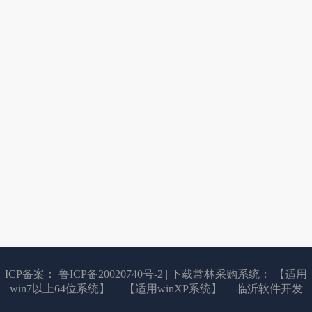
ICP备案： 鲁ICP备20020740号-2
| 下载常林采购系统：
【适用
win7以上64位系统】
【适用winXP系统】
临沂软件开发